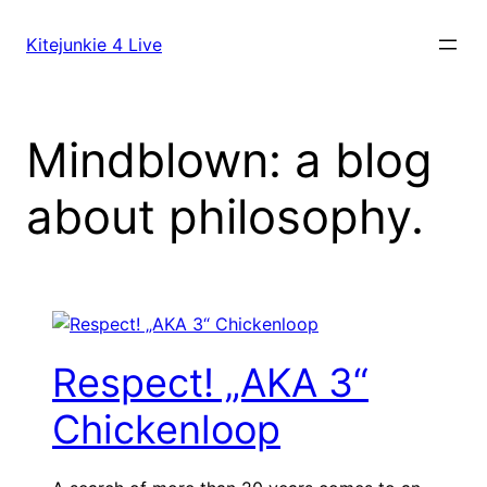
Direkt
zum
Kitejunkie 4 Live
Inhalt
wechseln
Mindblown: a blog
about philosophy.
Respect! „AKA 3“
Chickenloop